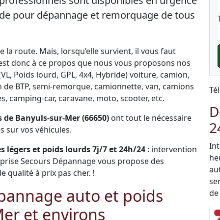
professionnels sont disponibles en urgence
 aide pour dépannage et remorquage de tous
la route. Mais, lorsqu’elle survient, il vous faut
C’est donc à ce propos que nous vous proposons nos
L, Poids lourd, GPL, 4x4, Hybride) voiture, camion,
engin de BTP, semi-remorque, camionnette, van, camions
Té
, camping-car, caravane, moto, scooter, etc.
D
 de Banyuls-sur-Mer (66650)
ont tout le nécessaire
2
 sur vos véhicules.
In
 légers et poids lourds 7j/7 et 24h/24
: intervention
he
eprise Secours Dépannage vous propose des
au
qualité à prix pas cher. !
ser
pannage auto et poids
de
Mer et environs