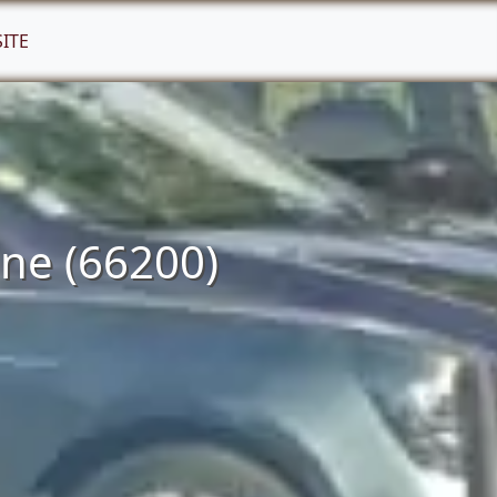
SITE
lne (66200)