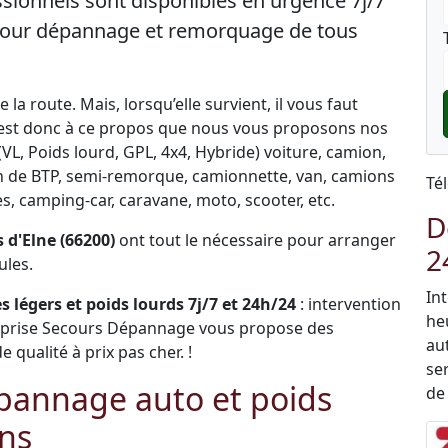
sionnels sont disponibles en urgence 7j/7
 pour dépannage et remorquage de tous
la route. Mais, lorsqu’elle survient, il vous faut
C’est donc à ce propos que nous vous proposons nos
L, Poids lourd, GPL, 4x4, Hybride) voiture, camion,
engin de BTP, semi-remorque, camionnette, van, camions
Té
, camping-car, caravane, moto, scooter, etc.
D
d'Elne (66200)
ont tout le nécessaire pour arranger
2
ules.
In
 légers et poids lourds 7j/7 et 24h/24
: intervention
he
eprise Secours Dépannage vous propose des
au
qualité à prix pas cher. !
ser
pannage auto et poids
de
ons