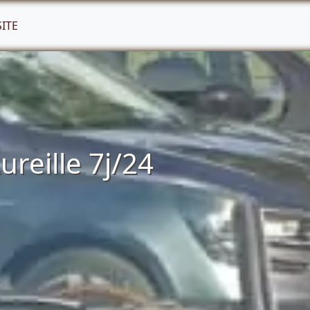
SITE
reille 7j/24