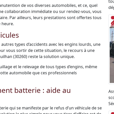
to
anutention de vos diverses automobiles, et ce, quel
dé
une collaboration immédiate ou sur rendez-vous, vous
re. Par ailleurs, leurs prestations sont offertes tous
e heure.
icules
 autres types d’accidents avec les engins lourds, une
ur vous sortir de cette situation, le recours à une
lhan (30260) reste la solution unique.
uillage et le relevage de tous types d’engins, même
r flotte automobile que ces professionnels
t batterie : aide au
As
sco
Sé
terie qui se manifeste par le refus d’un véhicule de se
olution la plus simple pour vous tirer d’affaire est de