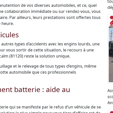
to
anutention de vos diverses automobiles, et ce, quel
dé
une collaboration immédiate ou sur rendez-vous, vous
re. Par ailleurs, leurs prestations sont offertes tous
e heure.
icules
 autres types d’accidents avec les engins lourds, une
ur vous sortir de cette situation, le recours à une
lm (81120) reste la solution unique.
uillage et le relevage de tous types d’engins, même
r flotte automobile que ces professionnels
t batterie : aide au
As
sco
An
terie qui se manifeste par le refus d’un véhicule de se
olution la plus simple pour vous tirer d’affaire est de