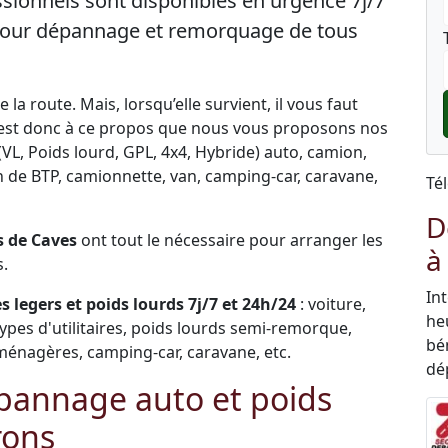
sionnels sont disponibles en urgence 7j/7
 pour dépannage et remorquage de tous
la route. Mais, lorsqu’elle survient, il vous faut
C’est donc à ce propos que nous vous proposons nos
VL, Poids lourd, GPL, 4x4, Hybride) auto, camion,
ngin de BTP, camionnette, van, camping-car, caravane,
Té
D
 de Caves
ont tout le nécessaire pour arranger les
à
s.
In
 legers et poids lourds 7j/7 et 24h/24
: voiture,
he
types d'utilitaires, poids lourds semi-remorque,
bén
ménagères, camping-car, caravane, etc.
dé
pannage auto et poids
rons