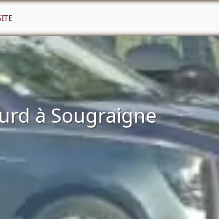
SITE
urd à Sougraigne