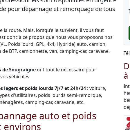
professionnels sont disponibles en urgence
 aide pour dépannage et remorquage de tous
la route. Mais, lorsqu’elle survient, il vous faut
C’est donc à ce propos que nous vous proposons nos
VL, Poids lourd, GPL, 4x4, Hybride) auto, camion,
ngin de BTP, camionnette, van, camping-car, caravane,
Té
D
 de Sougraigne
ont tout le nécessaire pour
à
vos véhicules.
In
 legers et poids lourds 7j/7 et 24h/24
: voiture,
he
types d'utilitaires, poids lourds semi-remorque,
bén
ménagères, camping-car, caravane, etc.
dé
pannage auto et poids
t environs