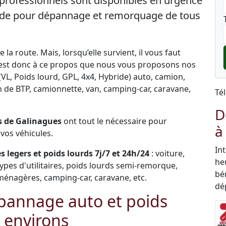
professionnels sont disponibles en urgence
 aide pour dépannage et remorquage de tous
la route. Mais, lorsqu’elle survient, il vous faut
C’est donc à ce propos que nous vous proposons nos
VL, Poids lourd, GPL, 4x4, Hybride) auto, camion,
ngin de BTP, camionnette, van, camping-car, caravane,
Té
D
 de Galinagues
ont tout le nécessaire pour
à
vos véhicules.
In
 legers et poids lourds 7j/7 et 24h/24
: voiture,
he
types d'utilitaires, poids lourds semi-remorque,
bén
ménagères, camping-car, caravane, etc.
dé
pannage auto et poids
 environs