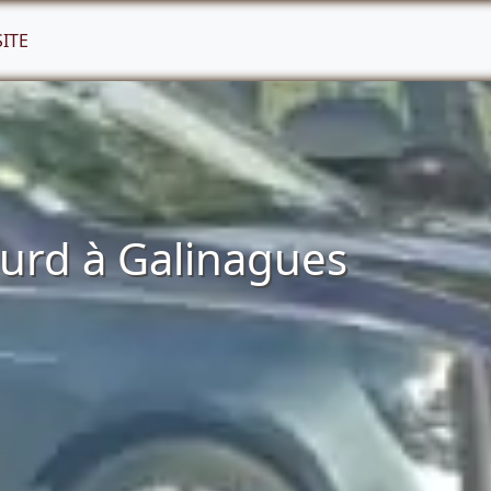
SITE
urd à Galinagues