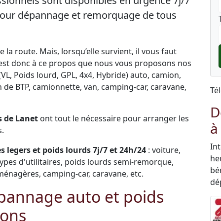
sionnels sont disponibles en urgence 7j/7
 pour dépannage et remorquage de tous
la route. Mais, lorsqu’elle survient, il vous faut
C’est donc à ce propos que nous vous proposons nos
VL, Poids lourd, GPL, 4x4, Hybride) auto, camion,
ngin de BTP, camionnette, van, camping-car, caravane,
Té
D
 de Lanet
ont tout le nécessaire pour arranger les
à
s.
In
 legers et poids lourds 7j/7 et 24h/24
: voiture,
he
types d'utilitaires, poids lourds semi-remorque,
bén
ménagères, camping-car, caravane, etc.
dé
pannage auto et poids
rons